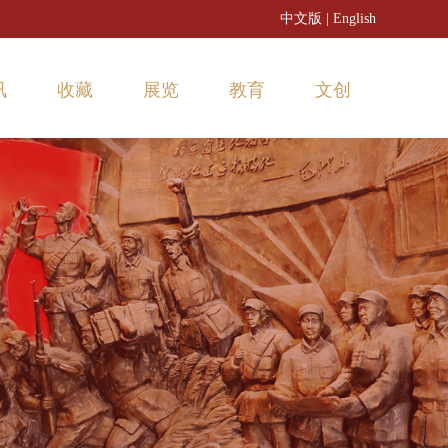
中文版
|
English
讯
收藏
展览
教育
文创
闻动态
3D文物
常设展览
活动预告
时资讯
藏品推荐
临时展览
活动回顾
数字展览
博物馆之友