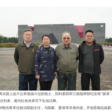
再次踏上这片父亲曾战斗过的热土，回到新四军江南指挥部纪念馆“探亲”
一次到来，都为红色传承写下生动注脚。
，钟期光将军任政治部副主任，与陈毅、粟裕等并肩作战，开创苏南抗战新