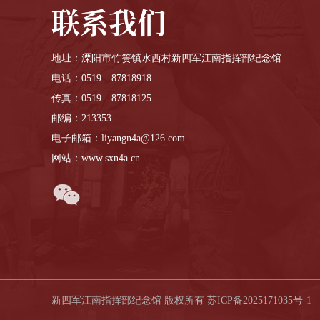
联系我们
地址：溧阳市竹箦镇水西村新四军江南指挥部纪念馆
电话：0519—87818918
传真：0519—87818125
邮编：213353
电子邮箱：liyangn4a@126.com
网站：www.sxn4a.cn
新四军江南指挥部纪念馆 版权所有
苏ICP备2025171035号-1