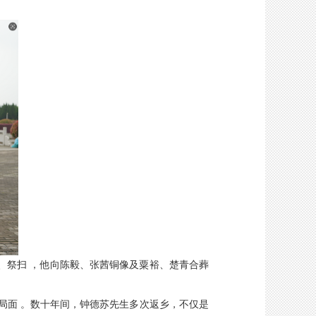
、祭扫 ，他向陈毅、张茜铜像及粟裕、楚青合葬
局面 。数十年间，钟德苏先生多次返乡，不仅是