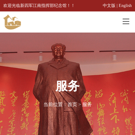
欢迎光临新四军江南指挥部纪念馆！！
中文版
|
English
首页
概况
本馆概况
服务
服务
历史沿革
参观指南
资讯
主要荣誉
交通路线
当前位置：
首页
>
服务
新闻动态
收藏
问卷调查
实时资讯
3D文物
展览
参观预约
藏品推荐