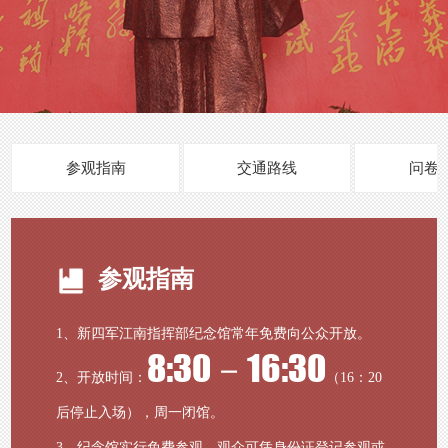
常设展览
教育
临时展览
活动预告
文创
数字展览
活动回顾
博物馆之友
参观指南
交通路线
问卷
参观指南
1、新四军江南指挥部纪念馆常年免费向公众开放。
8:30－16:30
2、开放时间：
（16：20
后停止入场），周一闭馆。
3、纪念馆实行免费参观，观众可凭身份证登记参观或