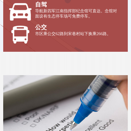
自驾
导航新四军江南指挥部纪念馆可直达。念馆对
面设有生态停车场可免费停车。
公交
市区乘公交62路到宋巷村站下换乘266路。